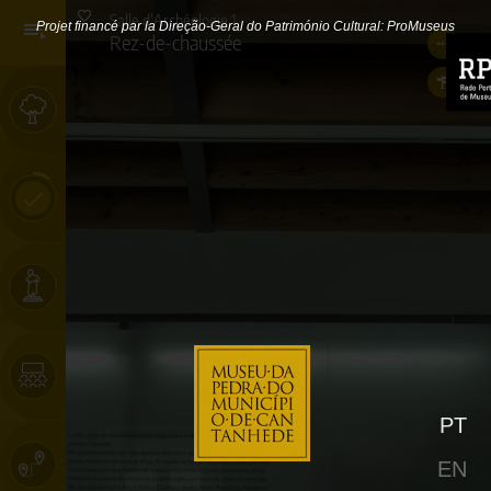
Salle d′Archéologie 1
Projet financé par la Direção-Geral do Património Cultural: ProMuseus
Rez-de-chaussée
Extérieurs
Rez-
de-
chaussée
Étage
1
Étage
2
PT
Circuit
d′Art
EN
Urbain